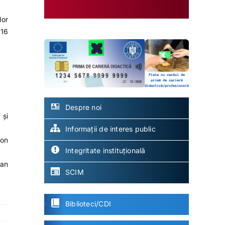
lor
 16
Despre noi
 și
Informații de interes public
ron
Integritate instituțională
ean
SCIM
Biblioteci/CDI