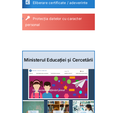
Eliberare certificate / adeverinte
Protecția datelor cu caracter
personal
Ministerul Educației și Cercetării