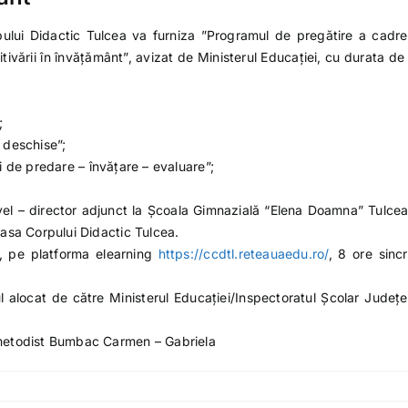
ului Didactic Tulcea va furniza ”Programul de pregătire a cadre
ivării în învățământ”, avizat de Ministerul Educației, cu durata de
;
e deschise”;
ui de predare – învățare – evaluare”;
avel – director adjunct la Școala Gimnazială “Elena Doamna” Tulcea
asa Corpului Didactic Tulcea.
e, pe platforma elearning
https://ccdtl.reteauaedu.ro/
, 8 ore sinc
tul alocat de către Ministerul Educației/Inspectoratul Școlar Județ
metodist Bumbac Carmen – Gabriela