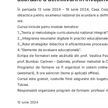
În perioada 12 iunie 2024 – 19 iunie 2024, Casa Corp
didactice pentru examenul național de acordare a definit
ore.
Cursul include patru module tematice:
1.„Teoria și metodologia curriculumului național integrat”
2.„Integrarea resurselor digitale în practici educațional
3.„Rolul strategiilor didactice în eficientizarea procesul
4.“Elemente de evaluare educațională”.
Echipa de formatori este alcătuită din prof. Vasilica P
prof. Bumbac Carmen – Gabriela, profesor metodist la C
Programul de formare va fi organizat în sistem onlin
(webinarii), 8 ore asincron (teme şi aplicaţii offline).
Cursul este gratuit, costurile fiind asigurate din buge
Tulcea.
Responsabil organizare program de formare: profesor 
12 iunie 2024