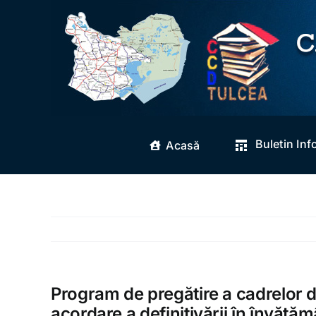
Skip
to
content
Buletin Inf
Acasă
Program de pregătire a cadrelor 
acordare a definitivării în învăță