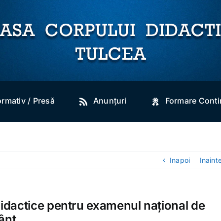
ormativ / Presă
Anunțuri
Formare Cont
Inapoi
Inaint
didactice pentru examenul național de
mânt