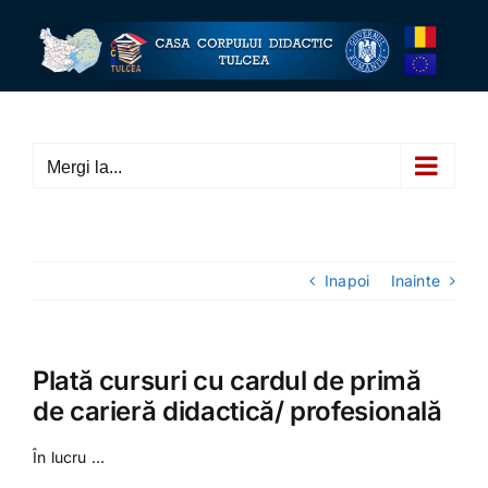
Skip
to
content
Mergi la...
Inapoi
Inainte
Plată cursuri cu cardul de primă
de carieră didactică/ profesională
În lucru …