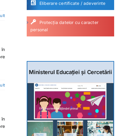
Eliberare certificate / adeverinte
ult
Protecția datelor cu caracter
personal
 în
ore
Ministerul Educației și Cercetării
ult
 în
ore