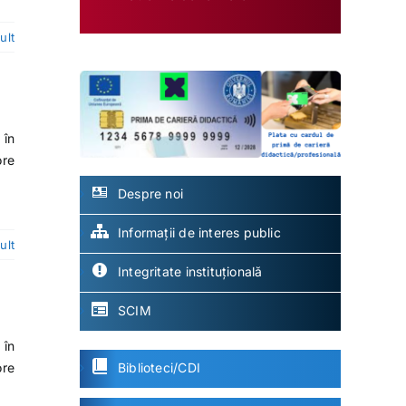
ult
 în
ore
Despre noi
Informații de interes public
ult
Integritate instituțională
SCIM
 în
ore
Biblioteci/CDI