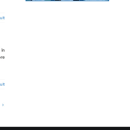
ult
 în
ore
ult