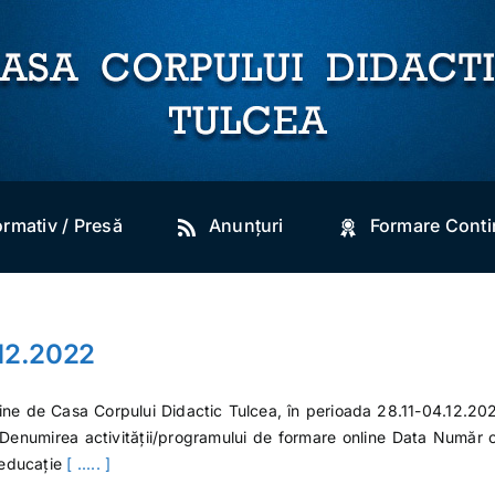
ormativ / Presă
Anunțuri
Formare Cont
.12.2022
line de Casa Corpului Didactic Tulcea, în perioada 28.11-04.12.20
rt. Denumirea activității/programului de formare online Data Număr 
 educație
[ ..... ]