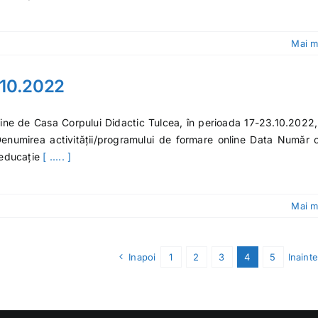
Mai m
6.10.2022
line de Casa Corpului Didactic Tulcea, în perioada 17-23.10.2022,
. Denumirea activității/programului de formare online Data Număr 
 educație
[ ..... ]
Mai m
Inapoi
1
2
3
4
5
Inainte