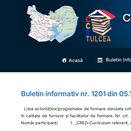
Skip
to
content
Buletin Inf
Acasă
Buletin informativ nr. 1201 din 05
Lista activităților/programelor de formare derulate on
în calitate de furnizor și facilitator de formare. Nr. c
Număr participanți 1. ,,CRED-Curriculum relevant,