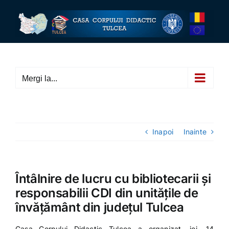
Skip
to
content
Mergi la...
Inapoi
Inainte
Întâlnire de lucru cu bibliotecarii și
responsabilii CDI din unitățile de
învățământ din județul Tulcea
Casa Corpului Didactic Tulcea a organizat, joi, 14