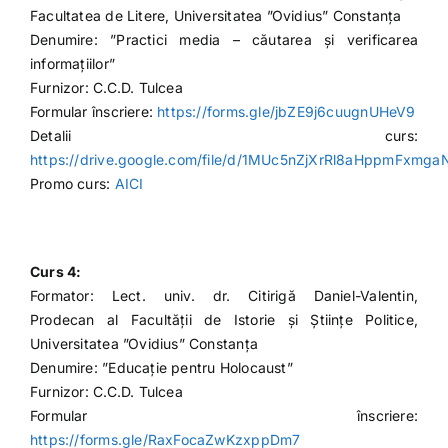
Facultatea de Litere, Universitatea ”Ovidius” Constanța
Denumire: ”Practici media – căutarea și verificarea
informațiilor”
Furnizor: C.C.D. Tulcea
Formular înscriere:
https://forms.gle/jbZE9j6cuugnUHeV9
Detalii curs:
https://drive.google.com/file/d/1MUc5nZjXrRl8aHppmFxmg
Promo curs:
AICI
Curs 4:
Formator: Lect. univ. dr. Citirigă Daniel-Valentin,
Prodecan al Facultății de Istorie și Științe Politice,
Universitatea ”Ovidius” Constanța
Denumire: ”Educație pentru Holocaust”
Furnizor: C.C.D. Tulcea
Formular înscriere:
https://forms.gle/RaxFocaZwKzxppDm7