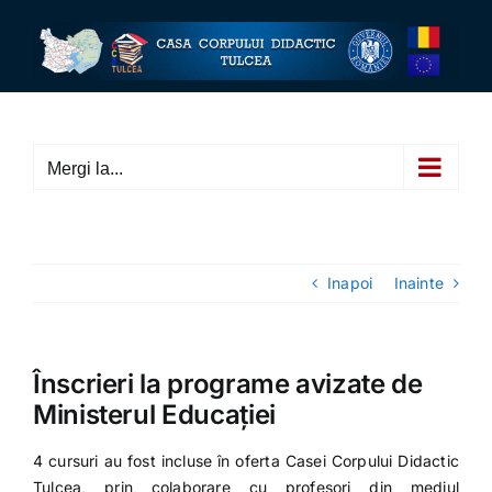
Skip
to
content
Mergi la...
Inapoi
Inainte
Înscrieri la programe avizate de
Ministerul Educației
4 cursuri au fost incluse în oferta Casei Corpului Didactic
Tulcea, prin colaborare cu profesori din mediul