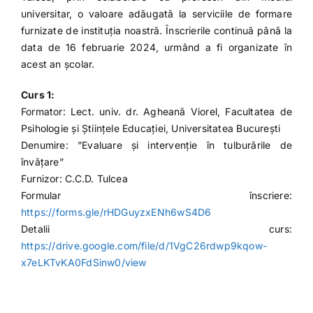
universitar, o valoare adăugată la serviciile de formare
furnizate de instituția noastră. Înscrierile continuă până la
data de 16 februarie 2024, urmând a fi organizate în
acest an școlar.
Curs 1:
Formator: Lect. univ. dr. Agheană Viorel, Facultatea de
Psihologie și Științele Educației, Universitatea București
Denumire: ”Evaluare și intervenție în tulburările de
învățare”
Furnizor: C.C.D. Tulcea
Formular înscriere:
https://forms.gle/rHDGuyzxENh6wS4D6
Detalii curs:
https://drive.google.com/file/d/1VgC26rdwp9kqow-
x7eLKTvKA0FdSinw0/view