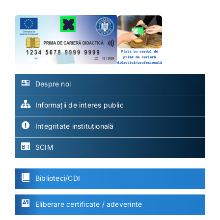
Despre noi
Informații de interes public
Integritate instituțională
SCIM
Biblioteci/CDI
Eliberare certificate / adeverinte