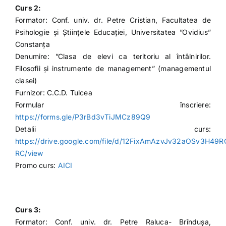
Curs 2:
Formator: Conf. univ. dr. Petre Cristian, Facultatea de
Psihologie și Științele Educației, Universitatea ”Ovidius”
Constanța
Denumire: ”Clasa de elevi ca teritoriu al întâlnirilor.
Filosofii și instrumente de management” (managementul
clasei)
Furnizor: C.C.D. Tulcea
Formular înscriere:
https://forms.gle/P3rBd3vTiJMCz89Q9
Detalii curs:
https://drive.google.com/file/d/12FixAmAzvJv32aOSv3H49
RC/view
Promo curs:
AICI
Curs 3:
Formator: Conf. univ. dr. Petre Raluca- Brîndușa,