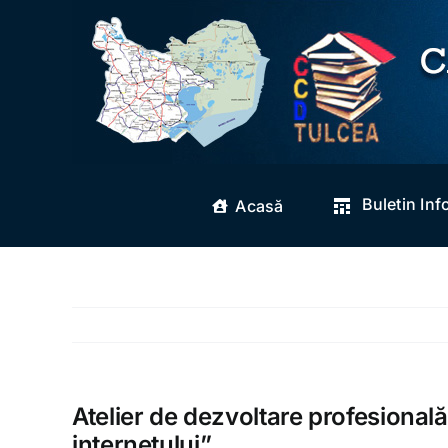
Skip
to
content
Buletin Inf
Acasă
Atelier de dezvoltare profesională
internetului”