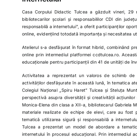
Casa Corpului Didactic Tulcea a găzduit vineri, 29 m
bibliotecarilor școlari și responsabililor CDI din jude
responsabilă a internetului”, a oferit participanților opo
online, evidențiind totodată importanța și necesitatea uti
Atelierul s-a desfășurat în format hibrid, combinând pr
online prin intermediul platformei ccdtulcea.ro. Aceast
educaționale pentru participanții din 41 de unități de în
Activitatea a reprezentat un valoros de schimb de inf
activităților desfășurate în această lună, în tematica ate
Colegiul Național „Spiru Haret” Tulcea și Steluța Mun
perspectivă asupra diversității și creativității acțiunil
Monica-Elena din clasa a XII-a, bibliotecarul Gabriela 
materiale realizate de echipe de elevi, care au fost 
tematică utilizarea sigură și responsabilă a internetulu
Tulcea a prezentat un model de abordare a tematicii 
internetului în procesul educațional. Prin intermediul a