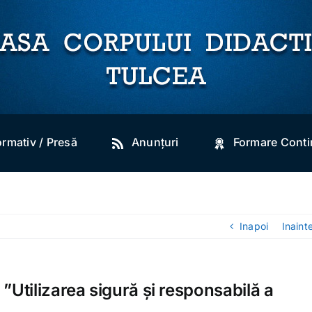
ormativ / Presă
Anunțuri
Formare Cont
Inapoi
Inaint
 ”Utilizarea sigură și responsabilă a