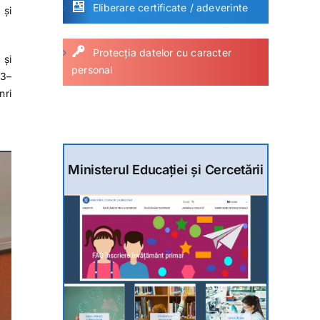
Eliberare certificate / adeverinte
 și
Protecția datelor cu caracter
 și
personal
23–
nri
Ministerul Educației și Cercetării