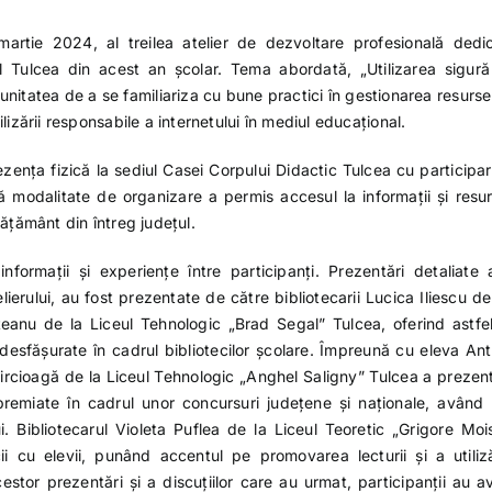
artie 2024, al treilea atelier de dezvoltare profesională dedi
țul Tulcea din acest an școlar. Tema abordată, „Utilizarea sigură
rtunitatea de a se familiariza cu bune practici în gestionarea resurse
lizării responsabile a internetului în mediul educațional.
ezența fizică la sediul Casei Corpului Didactic Tulcea cu participa
ă modalitate de organizare a permis accesul la informații și resu
vățământ din întreg județul.
ormații și experiențe între participanți. Prezentări detaliate 
lierului, au fost prezentate de către bibliotecarii Lucica Iliescu de
teanu de la Liceul Tehnologic „Brad Segal” Tulcea, oferind astfe
or desfășurate în cadrul bibliotecilor școlare. Împreună cu eleva An
Mircioagă de la Liceul Tehnologic „Anghel Saligny” Tulcea a prezen
premiate în cadrul unor concursuri județene și naționale, având
i. Bibliotecarul Violeta Puflea de la Liceul Teoretic „Grigore Mois
cu elevii, punând accentul pe promovarea lecturii și a utiliză
cestor prezentări și a discuțiilor care au urmat, participanții au a