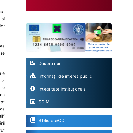
cat
 și
lor
rea
rse
Despre noi
ale
Informații de interes public
 la
l o
Integritate instituțională
ton
SCIM
tat
 ca
il”
Biblioteci/CDI
rii
vut