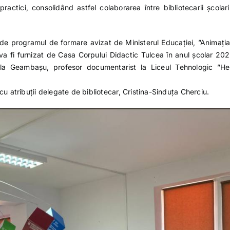
ractici, consolidând astfel colaborarea între bibliotecarii școlari
te de programul de formare avizat de Ministerul Educației, ”Animația
 va fi furnizat de Casa Corpului Didactic Tulcea în anul școlar 20
la Geambașu, profesor documentarist la Liceul Tehnologic ”He
cu atribuții delegate de bibliotecar, Cristina-Sinduța Cherciu.