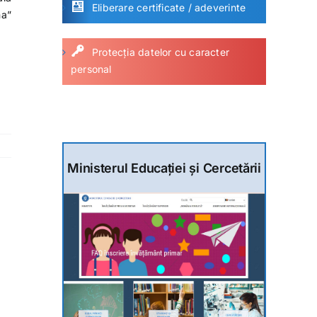
Eliberare certificate / adeverinte
na”
Protecția datelor cu caracter
personal
Ministerul Educației și Cercetării