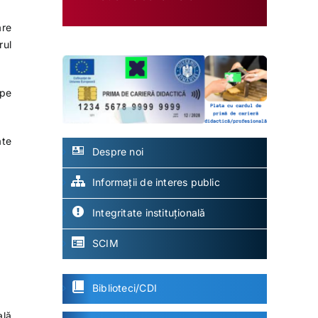
are
rul
 pe
ate
Despre noi
Informații de interes public
Integritate instituțională
SCIM
Biblioteci/CDI
ală