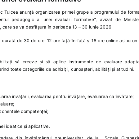
ic Tulcea anunță organizarea primei grupe a programului de form
tul pedagogic al unei evaluări formative”, avizat de Ministe
i, care se va desfășura în perioada 13 – 30 iunie 2026.
 durată de 30 de ore, 12 ore față-în-față și 18 ore online asincron
abilitați să creeze și să aplice instrumente de evaluare adapt
d toate categoriile de achiziții, cunoașteri, abilități și atitudini.
uarea învățării, evaluarea pentru învățare, evaluarea ca învățare;
valuare;
mponentele competenței;
i ideatice și aplicative.
edare din învățământul preuniversitar, de la Școala Gimnazi