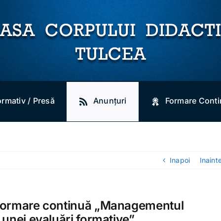
ormativ / Presă
Anunțuri
Formare Cont
Inapoi
Inaint
formare continuă „Managementul
 unei evaluări formative”