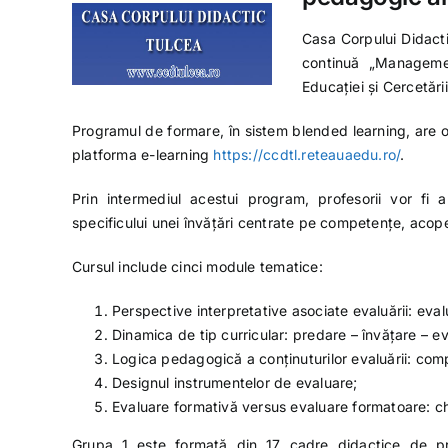
Casa Corpului Didact
continuă „Managemen
Educației și Cercetări
Programul de formare, în sistem blended learning, are o
platforma e-learning
https://ccdtl.reteauaedu.ro/
.
Prin intermediul acestui program, profesorii vor fi 
specificului unei învățări centrate pe competențe, acoperin
Cursul include cinci module tematice:
Perspective interpretative asociate evaluării: eval
Dinamica de tip curricular: predare – învățare – e
Logica pedagogică a conținuturilor evaluării: co
Designul instrumentelor de evaluare;
Evaluare formativă versus evaluare formatoare: che
Grupa 1 este formată din 17 cadre didactice de pr