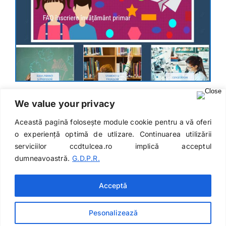
We value your privacy
Această pagină folosește module cookie pentru a vă oferi
o experiență optimă de utlizare. Continuarea utilizării
Dezvoltat de
InfoTrust-Design
serviciilor ccdtulcea.ro implică acceptul
Str. Alunisului, nr. 7 | Tel: 0240 516 656 | Fax: 0240
dumneavoastră.
G.D.P.R.
511 379 | e-mail: contact@ccdtulcea.ro
Acceptă
Facebook
YouTube
Skype
WhatsA
Pesonalizează