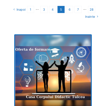
Inapoi
1
···
3
4
5
6
7
···
28
Inainte