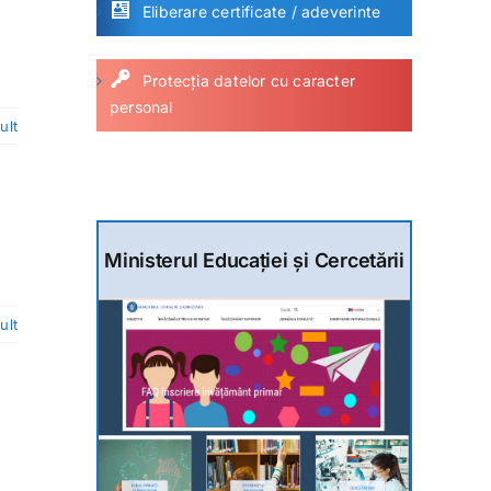
Eliberare certificate / adeverinte
Protecția datelor cu caracter
personal
ult
Ministerul Educației și Cercetării
ult