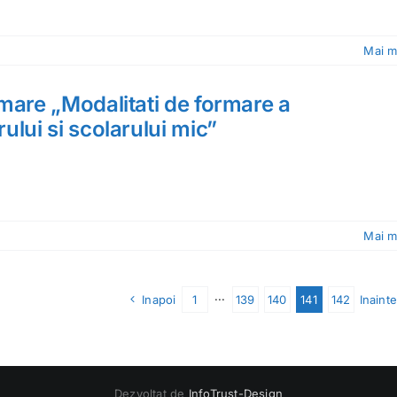
Mai m
mare „Modalitati de formare a
ului si scolarului mic”
Mai m
Inapoi
1
···
139
140
141
142
Inainte
Dezvoltat de
InfoTrust-Design