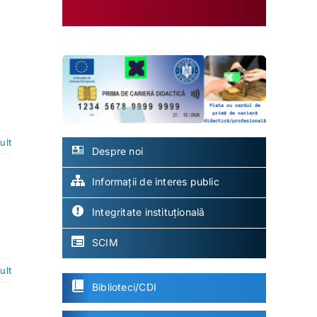
ult
Despre noi
Informații de interes public
Integritate instituțională
SCIM
ult
Biblioteci/CDI