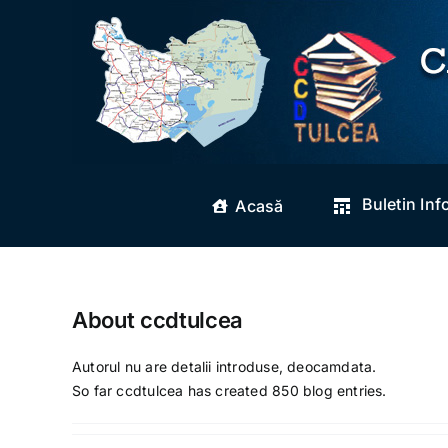
Skip
to
content
Buletin Inf
Acasă
About
ccdtulcea
Autorul nu are detalii introduse, deocamdata.
So far ccdtulcea has created 850 blog entries.