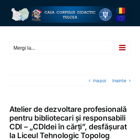
Skip
to
content
Mergi la...
Inapoi
Inainte
Atelier de dezvoltare profesională
pentru bibliotecari și responsabili
CDI – „CDIdei în cărți”, desfășurat
la Liceul Tehnologic Topolog