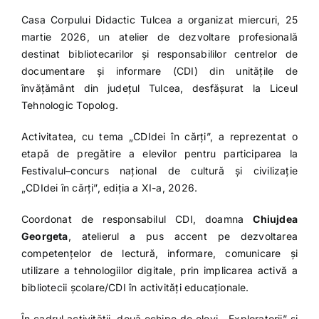
Casa Corpului Didactic Tulcea a organizat miercuri, 25
martie 2026, un atelier de dezvoltare profesională
destinat bibliotecarilor și responsabililor centrelor de
documentare și informare (CDI) din unitățile de
învățământ din județul Tulcea, desfășurat la Liceul
Tehnologic Topolog.
Activitatea, cu tema „CDIdei în cărți”, a reprezentat o
etapă de pregătire a elevilor pentru participarea la
Festivalul–concurs național de cultură și civilizație
„CDIdei în cărți”, ediția a XI-a, 2026.
Coordonat de responsabilul CDI, doamna
Chiujdea
Georgeta
, atelierul a pus accent pe dezvoltarea
competențelor de lectură, informare, comunicare și
utilizare a tehnologiilor digitale, prin implicarea activă a
bibliotecii școlare/CDI în activități educaționale.
În cadrul activității, două echipe de elevi, „Exploratorii” și