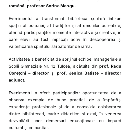
română, profesor Sorina Mangu.
Evenimentul a transformat biblioteca școlară într-un
spațiu al bucuriei, al tradițiilor și al emoțiilor autentice,
oferind participanților momente interactive și creative, în
care elevii au fost implicați activ în descoperirea și
valorificarea spiritului sărbătorilor de iarnă.
Activitatea a beneficiat de sprijinul echipei manageriale a
Școlii Gimnaziale Nr. 12 Tulcea, alcătuită din
prof. Radu
Corețchi – director
și
prof. Jenica Batiste – director
adjunct
.
Evenimentul a oferit participanților oportunitatea de a
observa exemple de bune practici, de a împărtăși
experiențe profesionale și de a consolida colaborarea
dintre bibliotecari, cadre didactice și elevi, în vederea
dezvoltării unor demersuri educaționale cu impact
cultural și comunitar.