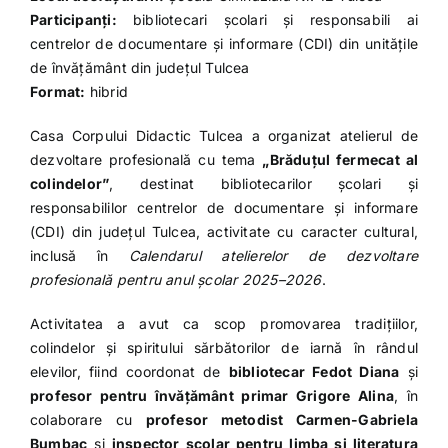
Participanți:
bibliotecari școlari și responsabili ai
centrelor de documentare și informare (CDI) din unitățile
de învățământ din județul Tulcea
Format:
hibrid
Casa Corpului Didactic Tulcea a organizat atelierul de
dezvoltare profesională cu tema
„Brăduțul fermecat al
colindelor”
, destinat bibliotecarilor școlari și
responsabililor centrelor de documentare și informare
(CDI) din județul Tulcea, activitate cu caracter cultural,
inclusă în
Calendarul atelierelor de dezvoltare
profesională pentru anul școlar 2025–2026
.
Activitatea a avut ca scop promovarea tradițiilor,
colindelor și spiritului sărbătorilor de iarnă în rândul
elevilor, fiind coordonat de
bibliotecar Fedot Diana
și
profesor pentru învățământ primar Grigore Alina
, în
colaborare cu
profesor metodist Carmen-Gabriela
Bumbac
și
inspector școlar pentru limba și literatura