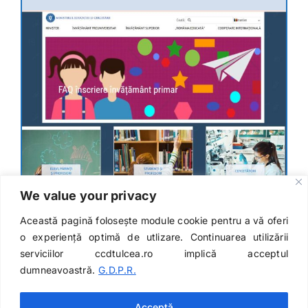
We value your privacy
Această pagină folosește module cookie pentru a vă oferi
o experiență optimă de utlizare. Continuarea utilizării
Dezvoltat de
InfoTrust-Design
serviciilor ccdtulcea.ro implică acceptul
Str. Alunisului, nr. 7 | Tel: 0240 516 656 | Fax: 0240
dumneavoastră.
G.D.P.R.
511 379 | e-mail: contact@ccdtulcea.ro
Acceptă