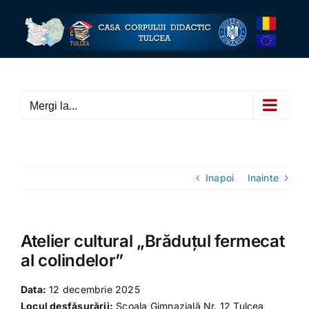
Skip
to
content
Mergi la...
Inapoi
Inainte
Atelier cultural „Brăduțul fermecat
al colindelor”
Data:
12 decembrie 2025
Locul desfășurării:
Școala Gimnazială Nr. 12 Tulcea