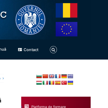
inuă
Contact
e
ă
Platforma de formare