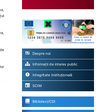
ea,
țul
ea,
 de
Despre noi
Informații de interes public
lor
Integritate instituțională
SCIM
Biblioteci/CDI