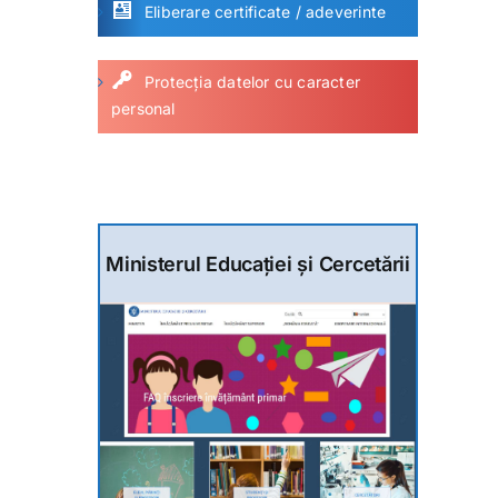
Eliberare certificate / adeverinte
Protecția datelor cu caracter
personal
Ministerul Educației și Cercetării