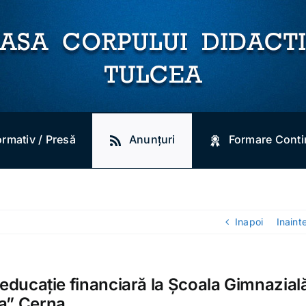
ormativ / Presă
Anunțuri
Formare Cont
Inapoi
Inaint
 educație financiară la Școala Gimnazial
a” Cerna