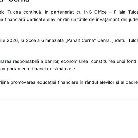
tic Tulcea continuă, în parteneriat cu
ING
Office – Filiala Tulc
ie financiară dedicate elevilor din unitățile de învățământ din jude
ilie 2026, la
Școala Gimnazială „Panait Cerna” Cerna
, județul Tulc
onarea responsabilă a banilor, economisirea, constituirea unui fond
r comportamente financiare sănătoase.
ijină promovarea educației financiare în rândul elevilor și al cadre