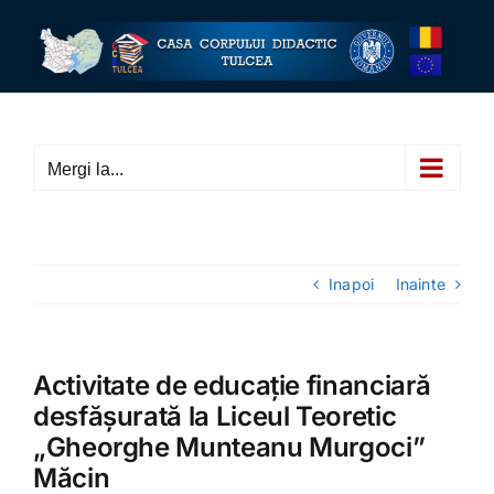
Skip
to
content
Mergi la...
Inapoi
Inainte
Activitate de educație financiară
desfășurată la Liceul Teoretic
„Gheorghe Munteanu Murgoci”
Măcin