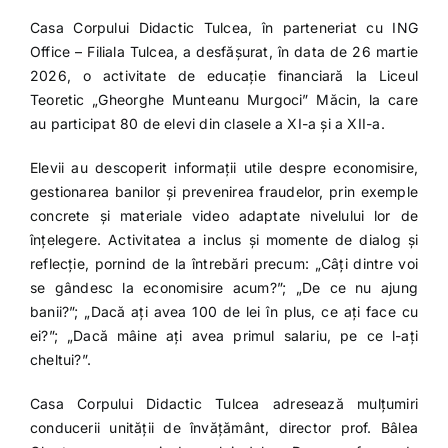
Casa Corpului Didactic Tulcea, în parteneriat cu
ING
Office – Filiala Tulcea, a desfășurat, în data de 26 martie
2026, o activitate de educație financiară la
Liceul
Teoretic „Gheorghe Munteanu Murgoci” Măcin
, la care
au participat 80 de elevi din clasele a XI-a și a XII-a.
Elevii au descoperit informații utile despre economisire,
gestionarea banilor și prevenirea fraudelor, prin exemple
concrete și materiale video adaptate nivelului lor de
înțelegere. Activitatea a inclus și momente de dialog și
reflecție, pornind de la întrebări precum: „Câți dintre voi
se gândesc la economisire acum?”; „De ce nu ajung
banii?”; „Dacă ați avea 100 de lei în plus, ce ați face cu
ei?”; „Dacă mâine ați avea primul salariu, pe ce l-ați
cheltui?”.
Casa Corpului Didactic Tulcea adresează mulțumiri
conducerii unității de învățământ, director prof. Bâlea